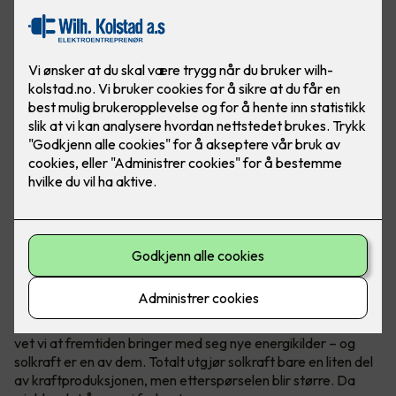
Ved å produsere mye strøm eller all strømmen i et
næringsbygg, kan bedriften din bli helt eller delvis
uavhengig av strømprodusenter!
Vær i forkant, det lønner seg
I Norge er vann vår hovedkilde til fornybar energi. Samtidig
vet vi at fremtiden bringer med seg nye energikilder – og
solkraft er en av dem. Totalt utgjør solkraft bare en liten del
av kraftproduksjonen, men etterspørselen blir større. Da