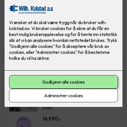
Vis flere
filtre
Zaptec Go
Ferdig montert elbillader - Zaptec Go
16,990
,-
Easee Charge Up
Ferdig montert elbillader. Easee
Charge UP er liten, smart og full av
kraft.
16,990
,-