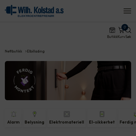
0
Butikk
Kurv
Søk
Nettbutikk
Elbillading
Alarm
Belysning
Elektromateriell
El-sikkerhet
Ferdig 