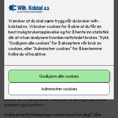
Moderne teknologi kan ta hytteopplevelsen til et nytt nivå!
Micro Matic har nå lansert Smarthytte – et konsept som
består av to ulike pakker med smarte løsninger på hytta:
Komfort og Komfort +.
Hvilke smarthytteløsninger passer best hos deg? Våre