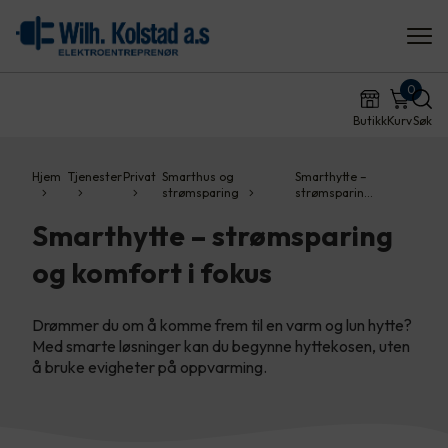
0
Butikk
Kurv
Søk
Hjem
Tjenester
Privat
Smarthus og
Smarthytte –
strømsparing
strømsparin…
Smarthytte – strømsparing
og komfort i fokus
Drømmer du om å komme frem til en varm og lun hytte?
Med smarte løsninger kan du begynne hyttekosen, uten
å bruke evigheter på oppvarming.