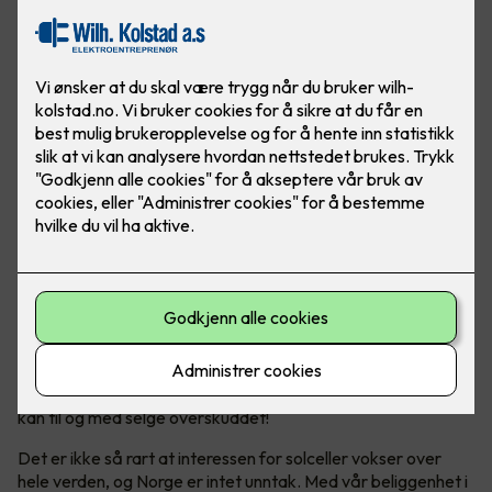
Solceller er en bærekraftig energikilde, som hjelper både
miljøet og lommeboka over tid. Og ja - Norge er helt
ypperlig for solcellepanel!
Bli din egen strømprodusent
Solenergi har blitt en stadig mer populær og bærekraftig
energikilde. Ikke bare produserer man sin egen energi, man
kan til og med selge overskuddet!
Det er ikke så rart at interessen for solceller vokser over
hele verden, og Norge er intet unntak. Med vår beliggenhet i