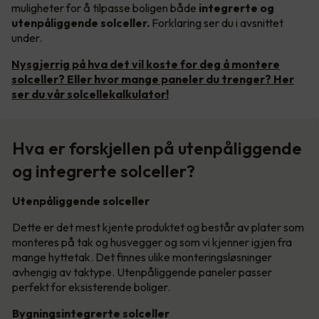
muligheter for å tilpasse boligen både
integrerte og
utenpåliggende solceller.
Forklaring ser du i avsnittet
under.
Nysgjerrig på hva det vil koste for deg å montere
solceller? Eller hvor mange paneler du trenger? Her
ser du vår solcellekalkulator!
Hva er forskjellen på utenpåliggende
og integrerte solceller?
Utenpåliggende solceller
Dette er det mest kjente produktet og består av plater som
monteres på tak og husvegger og som vi kjenner igjen fra
mange hyttetak. Det finnes ulike monteringsløsninger
avhengig av taktype. Utenpåliggende paneler passer
perfekt for eksisterende boliger.
Bygningsintegrerte solceller