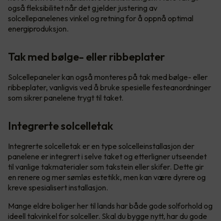
også fleksibilitet når det gjelder justering av
solcellepanelenes vinkel og retning for å oppnå optimal
energiproduksjon.
Tak med bølge- eller ribbeplater
Solcellepaneler kan også monteres på tak med bølge- eller
ribbeplater, vanligvis ved å bruke spesielle festeanordninger
som sikrer panelene trygt til taket.
Integrerte solcelletak
Integrerte solcelletak er en type solcelleinstallasjon der
panelene er integrert i selve taket og etterligner utseendet
til vanlige takmaterialer som takstein eller skifer. Dette gir
en renere og mer sømløs estetikk, men kan være dyrere og
kreve spesialisert installasjon.
Mange eldre boliger her til lands har både gode solforhold og
ideell takvinkel for solceller. Skal du bygge nytt, har du gode