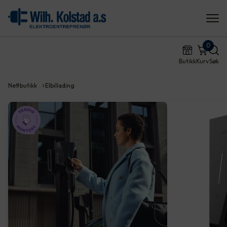
0
Butikk
Kurv
Søk
Nettbutikk
Elbillading