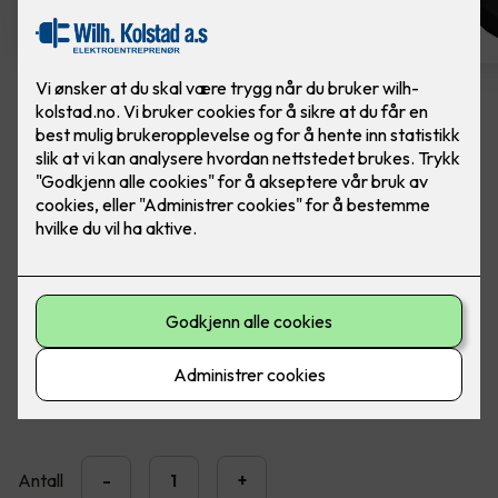
Easee Charge Max
Ferdig montert elbillader. Easee Charge Max er
kraftig, presis og solid.
En MID-sertifisert elbillader designet for å levere nøyaktige
strømmålinger, forståelige fakturaer og full kontroll over
ladekostnadene.
20,990
,-
Antall
-
+