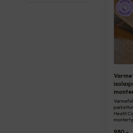
Varmef
isolasj
monter
Varmefol
parkettun
Heatit Con
montert 
980
,-