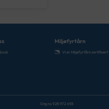
ss
Miljøfyrtårn
book
Vi er Miljøfyrtårn sertifisert
Org.no 928 972 658