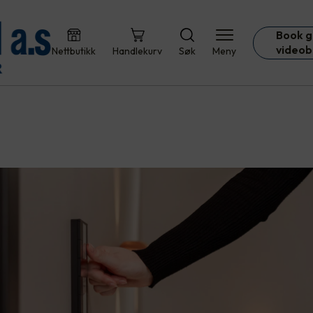
Book g
videob
Nettbutikk
Handlekurv
Søk
Meny