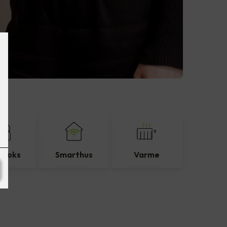
eboks
Smarthus
Varme