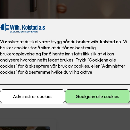
materiell
El-sikkerhet
Ferdig montert
Lad