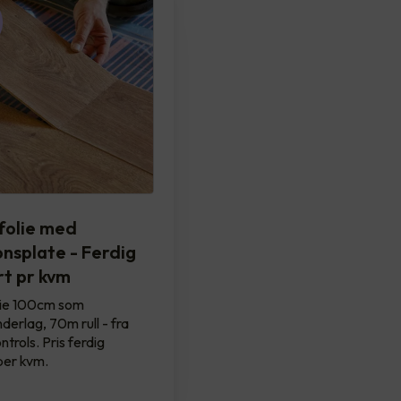
olie med
onsplate - Ferdig
t pr kvm
ie 100cm som
derlag, 70m rull - fra
trols. Pris ferdig
per kvm.