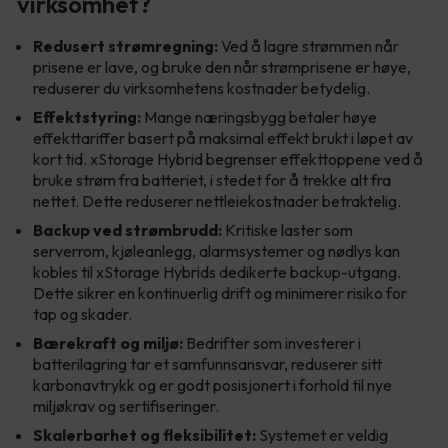
virksomhet?
Redusert strømregning:
Ved å lagre strømmen når
prisene er lave, og bruke den når strømprisene er høye,
reduserer du virksomhetens kostnader betydelig.
Effektstyring:
Mange næringsbygg betaler høye
effekttariffer basert på maksimal effekt brukt i løpet av
kort tid. xStorage Hybrid begrenser effekttoppene ved å
bruke strøm fra batteriet, i stedet for å trekke alt fra
nettet. Dette reduserer nettleiekostnader betraktelig.
Backup ved strømbrudd:
Kritiske laster som
serverrom, kjøleanlegg, alarmsystemer og nødlys kan
kobles til xStorage Hybrids dedikerte backup-utgang.
Dette sikrer en kontinuerlig drift og minimerer risiko for
tap og skader.
Bærekraft og miljø:
Bedrifter som investerer i
batterilagring tar et samfunnsansvar, reduserer sitt
karbonavtrykk og er godt posisjonert i forhold til nye
miljøkrav og sertifiseringer.
Skalerbarhet og fleksibilitet:
Systemet er veldig