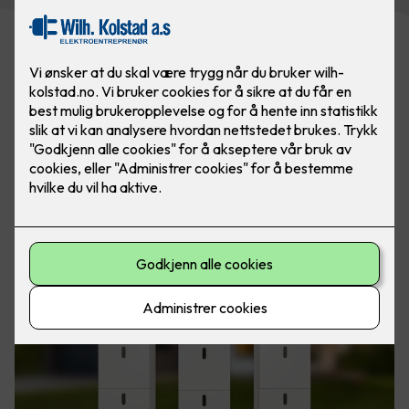
For mange bedrifter og eiendomsselskaper er
energikostnader en betydelig del av budsjettet. Samtidig
øker krav til bærekraft og energistyring i både offentlige og
private bygg.
Med et godt og avansert energilagringssystem kan du
optimalisere byggets energibruk, sikre driftssikkerhet og få
store økonomiske fordeler.