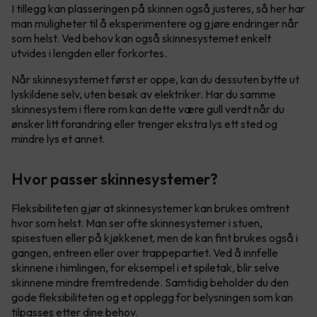
I tillegg kan plasseringen på skinnen også justeres, så her har
man muligheter til å eksperimentere og gjøre endringer når
som helst. Ved behov kan også skinnesystemet enkelt
utvides i lengden eller forkortes.
Når skinnesystemet først er oppe, kan du dessuten bytte ut
lyskildene selv, uten besøk av elektriker. Har du samme
skinnesystem i flere rom kan dette være gull verdt når du
ønsker litt forandring eller trenger ekstra lys ett sted og
mindre lys et annet.
Hvor passer skinnesystemer?
Fleksibiliteten gjør at skinnesystemer kan brukes omtrent
hvor som helst. Man ser ofte skinnesystemer i stuen,
spisestuen eller på kjøkkenet, men de kan fint brukes også i
gangen, entreen eller over trappepartiet. Ved å innfelle
skinnene i himlingen, for eksempel i et spiletak, blir selve
skinnene mindre fremtredende. Samtidig beholder du den
gode fleksibiliteten og et opplegg for belysningen som kan
tilpasses etter dine behov.