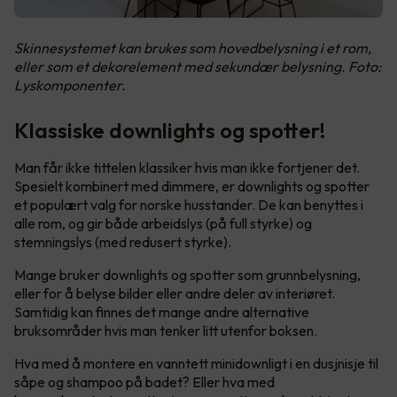
Skinnesystemet kan brukes som hovedbelysning i et rom,
eller som et dekorelement med sekundær belysning. Foto:
Lyskomponenter.
Klassiske downlights og spotter!
Man får ikke tittelen klassiker hvis man ikke fortjener det.
Spesielt kombinert med dimmere, er downlights og spotter
et populært valg for norske husstander. De kan benyttes i
alle rom, og gir både arbeidslys (på full styrke) og
stemningslys (med redusert styrke).
Mange bruker downlights og spotter som grunnbelysning,
eller for å belyse bilder eller andre deler av interiøret.
Samtidig kan finnes det mange andre alternative
bruksområder hvis man tenker litt utenfor boksen.
Hva med å montere en vanntett minidownligt i en dusjnisje til
såpe og shampoo på badet? Eller hva med