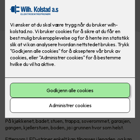
Se vårt utvalg av belysning
Uendelige muligheter med LED-
striper!
Introduksjonen av LED har revolusjonert belysningsbransjen.
Lang levetid, lavt strømforbruk og lav varmeutvikling, gjør
LED-lyskilder svært allsidige. Det gjelder kanskje mest av
alt når man snakker om LED-striper.
Hvor passer LED-striper?
På kjøkkenet, badet, stuen, trappa, soverommet, garasjen,
gangen, kjellerstuen, boden, ja i grunnen hvor som helst.
Ettersom LED-striper enkelt kan tilpasses i lengden, og kan