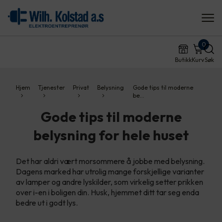
0
Butikk
Kurv
Søk
Hjem
Tjenester
Privat
Belysning
Gode tips til moderne
be…
Gode tips til moderne
belysning for hele huset
Det har aldri vært morsommere å jobbe med belysning.
Dagens marked har utrolig mange forskjellige varianter
av lamper og andre lyskilder, som virkelig setter prikken
over i-en i boligen din. Husk, hjemmet ditt tar seg enda
bedre ut i godt lys.