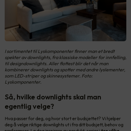
I sortimentet til Lyskomponenter finner man et bredt
spekter av downlights, fra klassiske modeller for innfelling,
til designdownlights. Aller flottest blir det når man
kombinerer downlights og spotter med andre lyslementer,
som LED-striper og skinnesystemer. Foto:
Lyskomponenter.
Så, hvilke downlights skal man
egentlig velge?
Hva passer for deg, og hvor stort er budsjettet? Vi hjelper
deg å velge riktige downlights ut i fra ditt budsjett, behov og
preferanser. La deg inspirere av produkt-serier i
tre ulike