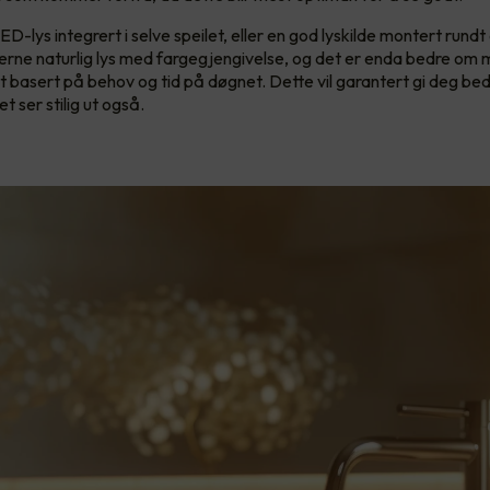
D-lys integrert i selve speilet, eller en god lyskilde montert rundt 
gjerne naturlig lys med fargegjengivelse, og det er enda bedre om 
t basert på behov og tid på døgnet. Dette vil garantert gi deg bed
t ser stilig ut også.