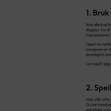
1. Bruk
Ikke alle bad 
dagslys. For å
man plasserer 
I løpet av nat
morgenen er de
downlights som 
Les også:
Velg
2. Spe
Man står ofte 
Du har kanskje 
anbefaler vi ly