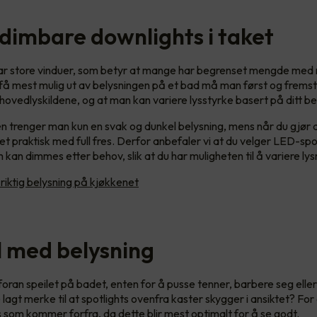
 dimbare downlights i taket
har store vinduer, som betyr at mange har begrenset mengde med 
 få mest mulig ut av belysningen på et bad må man først og frems
hovedlyskildene, og at man kan variere lysstyrke basert på ditt b
ten trenger man kun en svak og dunkel belysning, mens når du gjør 
t praktisk med full fres. Derfor anbefaler vi at du velger LED-spot
kan dimmes etter behov, slik at du har muligheten til å variere ly
 riktig belysning på kjøkkenet
il med belysning
foran speilet på badet, enten for å pusse tenner, barbere seg elle
lagt merke til at spotlights ovenfra kaster skygger i ansiktet? Fo
s som kommer forfra, da dette blir mest optimalt for å se godt.