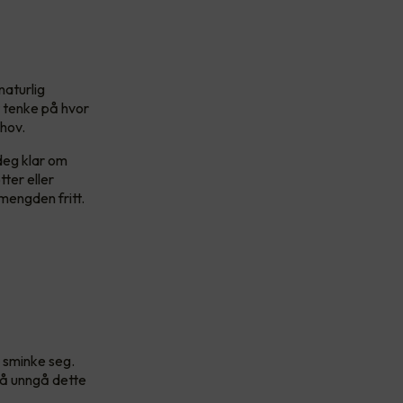
naturlig
t tenke på hvor
ehov.
deg klar om
ter eller
smengden fritt.
r sminke seg.
r å unngå dette