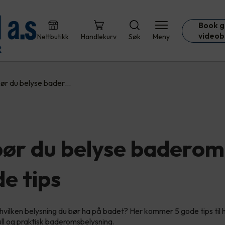
Book g
videob
Nettbutikk
Handlekurv
Søk
Meny
 bør du belyse bader…
 bør du belyse badero
e tips
å hvilken belysning du bør ha på badet? Her kommer 5 gode tips til
ll og praktisk baderomsbelysning.