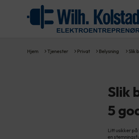
Hjem
Tjenester
Privat
Belysning
Slik
Slik
5 god
Litt usikker p
en stemningsfu