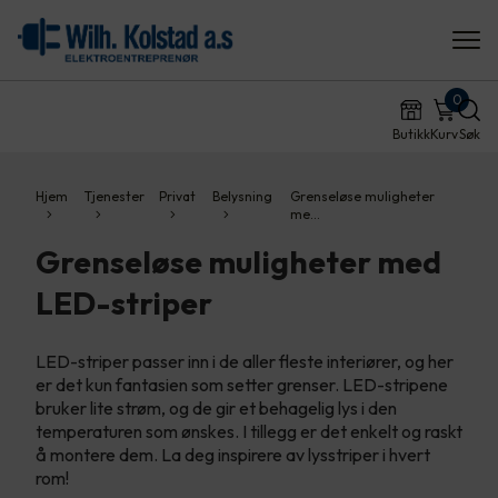
0
Butikk
Kurv
Søk
Hjem
Tjenester
Privat
Belysning
Grenseløse muligheter
me…
Grenseløse muligheter med
LED-striper
LED-striper passer inn i de aller fleste interiører, og her
er det kun fantasien som setter grenser.​ LED-stripene
bruker lite strøm, og de gir et behagelig lys i den
temperaturen som ønskes. I tillegg er det enkelt og raskt
å montere dem.​ La deg inspirere av lysstriper i hvert
rom!