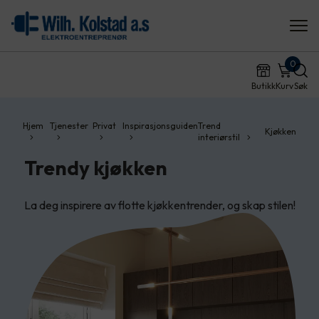
0
Butikk
Kurv
Søk
Hjem
Tjenester
Privat
Inspirasjonsguiden
Trend
Kjøkken
interiørstil
Trendy kjøkken
La deg inspirere av flotte kjøkkentrender, og skap stilen!