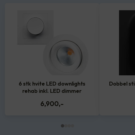
6 stk hvite LED downlights
Dobbel st
rehab inkl. LED dimmer
6,900
,-