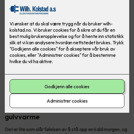
Ved å installere varmekabler får du en jevn og behagelig
varme som spres over hele gulvflaten, perfekt for
vinterkvelder i vårt over gjennomsnittet kalde land.
Få varmen i kalde tær med
gulvvarme
Det er lite som slår følelsen av å stå opp en kald morgen, og