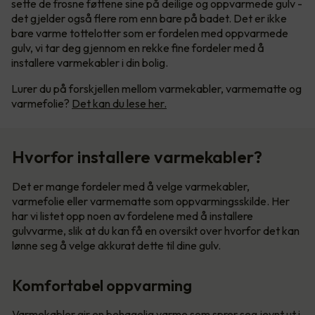
sette de frosne føttene sine på deilige og oppvarmede gulv -
det gjelder også flere rom enn bare på badet. Det er ikke
bare varme tottelotter som er fordelen med oppvarmede
gulv, vi tar deg gjennom en rekke fine fordeler med å
installere varmekabler i din bolig.
Lurer du på forskjellen mellom varmekabler, varmematte og
varmefolie?
Det kan du lese her.
Hvorfor installere varmekabler?
Det er mange fordeler med å velge varmekabler,
varmefolie eller varmematte som oppvarmingsskilde. Her
har vi listet opp noen av fordelene med å installere
gulvvarme, slik at du kan få en oversikt over hvorfor det kan
lønne seg å velge akkurat dette til dine gulv.
Komfortabel oppvarming
Varmekabler gir en behagelig varme som sprer seg jevnt ut i