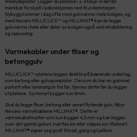
trinnlydsplater. Legger du platene i 2. etasje vil det bli
merkbar forskjell i lydisolasjonen ned til underetasjen.
Nybygg kommer i dag ofte med gulvvarme i hele boligen, og
med Nexans MILLICLICK™ og MILLIMAT® kan du legge
gulvvarme i hele eller deler av boligen også ved rehabilitering
og oppussing.
Varmekabler under fliser og
betonggulv
MILLICLICK™-platene legges direkte på bærende underlag,
som betong eller gulvsponplater. Dersom du har en gammel
parkett eller laminatgulv fra før, fjernes dette før du legger
ut platene. Systemet bygger kun 8mm.
Skal du legge fliser, betong eller annet flytende gulv, tilbyr
Nexans varmekablene MILLIMAT®. Dette er
varmekabelmatter som kun bygger 4,5 mm og kan legges
over det gamle gulvet, mørtles inn eller støpes inn i flislimet.
MILLIMAT® egner seg godt til bad, gang og kjellere.