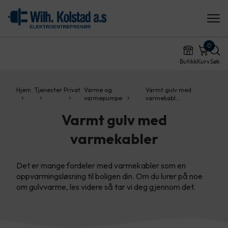
0
Butikk
Kurv
Søk
Hjem
Tjenester
Privat
Varme og
Varmt gulv med
varmepumpe
varmekabl…
Varmt gulv med
varmekabler
Det er mange fordeler med varmekabler som en
oppvarmingsløsning til boligen din. Om du lurer på noe
om gulvvarme, les videre så tar vi deg gjennom det.