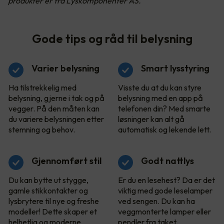
produkter er fra Lyskomponenter AS.
Gode tips og råd til belysning
Varier belysning
Smart lysstyring
Ha tilstrekkelig med
Visste du at du kan styre
belysning, gjerne i tak og på
belysning med en app på
vegger. På den måten kan
telefonen din? Med smarte
du variere belysningen etter
løsninger kan alt gå
stemning og behov.
automatisk og lekende lett.
Gjennomført stil
Godt nattlys
Du kan bytte ut stygge,
Er du en lesehest? Da er det
gamle stikkontakter og
viktig med gode leselamper
lysbrytere til nye og freshe
ved sengen. Du kan ha
modeller! Dette skaper et
veggmonterte lamper eller
helhetlig og moderne
pendler fra taket.