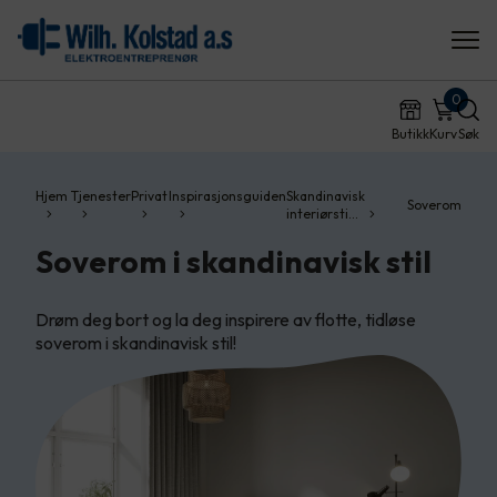
0
Butikk
Kurv
Søk
Hjem
Tjenester
Privat
Inspirasjonsguiden
Skandinavisk
Soverom
interiørsti…
Soverom i skandinavisk stil
Drøm deg bort og la deg inspirere av flotte, tidløse
soverom i skandinavisk stil!