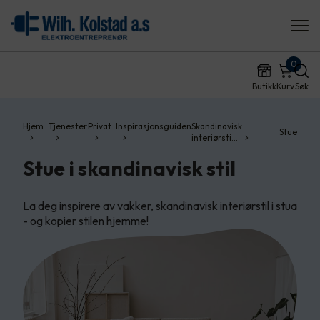
0
Butikk
Kurv
Søk
Hjem
Tjenester
Privat
Inspirasjonsguiden
Skandinavisk
Stue
interiørsti…
Stue i skandinavisk stil
La deg inspirere av vakker, skandinavisk interiørstil i stua
- og kopier stilen hjemme!