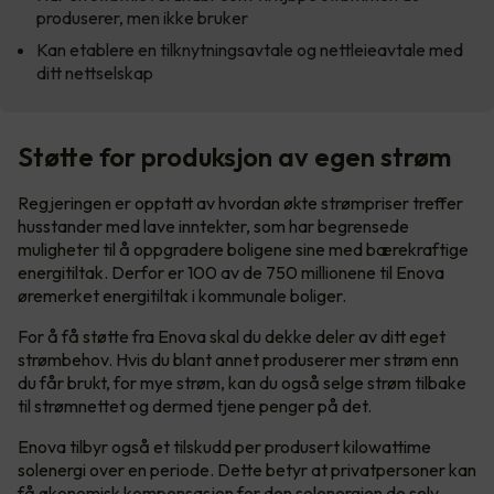
produserer, men ikke bruker
Kan etablere en tilknytningsavtale og nettleieavtale med
ditt nettselskap
Støtte for produksjon av egen strøm
Regjeringen er opptatt av hvordan økte strømpriser treffer
husstander med lave inntekter, som har begrensede
muligheter til å oppgradere boligene sine med bærekraftige
energitiltak. Derfor er 100 av de 750 millionene til Enova
øremerket energitiltak i kommunale boliger.
For å få støtte fra Enova skal du dekke deler av ditt eget
strømbehov. Hvis du blant annet produserer mer strøm enn
du får brukt, for mye strøm, kan du også selge strøm tilbake
til strømnettet og dermed tjene penger på det.
Enova tilbyr også et tilskudd per produsert kilowattime
solenergi over en periode. Dette betyr at privatpersoner kan
få økonomisk kompensasjon for den solenergien de selv