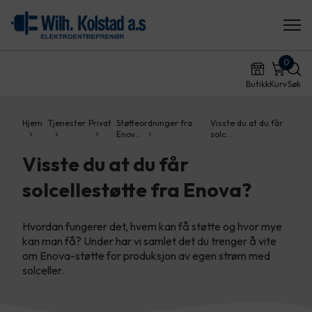
0
Butikk
Kurv
Søk
Hjem
Tjenester
Privat
Støtteordninger fra
Visste du at du får
Enov…
solc…
Visste du at du får
solcellestøtte fra Enova?
Hvordan fungerer det, hvem kan få støtte og hvor mye
kan man få? Under har vi samlet det du trenger å vite
om Enova-støtte for produksjon av egen strøm med
solceller.