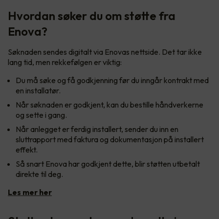
Hvordan søker du om støtte fra
Enova?
Søknaden sendes digitalt via Enovas nettside. Det tar ikke
lang tid, men rekkefølgen er viktig:
Du må søke og få godkjenning før du inngår kontrakt med
en installatør.
Når søknaden er godkjent, kan du bestille håndverkerne
og sette i gang.
Når anlegget er ferdig installert, sender du inn en
sluttrapport med faktura og dokumentasjon på installert
effekt.
Så snart Enova har godkjent dette, blir støtten utbetalt
direkte til deg.
Les mer her