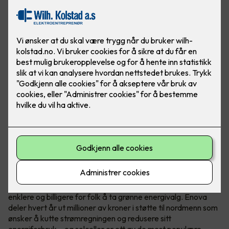
Hvem er Enova?
Enova er et statlig selskap med ett oppdrag - å gjøre det
enklere og billigere for folk å ta grønne energivalg. Enova
deler hvert år ut millioner av kroner i støtte til nordmenn som
ønsker å kutte strømregningen og redusere sitt
energiforbruk – og solceller er ett av de mest populære