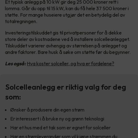
Et typisk anlegg på 10 kW gir deg 25 000 kroner rett i
lomma. Går du opp til 15 kW, kan du få hele 37 500 kroner i
støtte. For mange huseiere utgjør det en betydelig del av
totalregningen.
Investeringstilskuddet gis til privatpersoner for å dekke
store deler av kostnadene ved å installere solcelleanlegget.
Tilskuddet varierer avhengig av størrelsen på anlegget og
andre faktorer. Bare husk å søke om støtte før du begynner.
Les også:
Hva koster solceller, og hva er fordelene?
Solcelleanlegg er riktig valg for deg
som:
Ønsker å produsere din egen strøm
Er interessert i å bruke ny og grønn teknologi
Har et hus med et tak som er egnet for solceller
Har en strømleverandør som vil kjøpe strømmen du